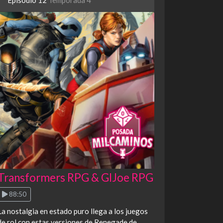
Episodio 12
Temporada 4
Transformers RPG & GIJoe RPG
88:50
La nostalgia en estado puro llega a los juegos
de rol con estas versiones de Renegade de