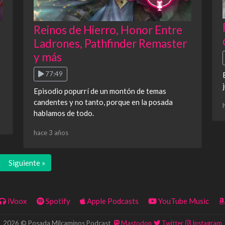
Reinos de Hierro, Honor Entre
Ladrones, Pathfinder Remaster
y más
77:49
Episodio popurrí de un montón de temas
candentes y no tanto, porque en la posada
hablamos de todo.
hace 3 años
Siguiente »
iVoox
Spotify
Apple Podcasts
YouTube Music
2026 © Posada Milcaminos Podcast
Mastodon
Twitter
Instagram