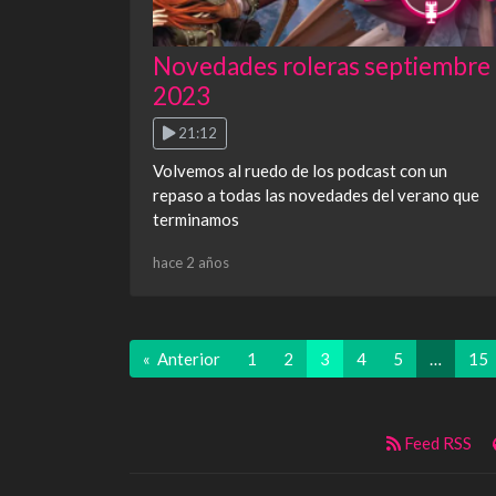
Novedades roleras septiembre
2023
21:12
Volvemos al ruedo de los podcast con un
repaso a todas las novedades del verano que
terminamos
hace 2 años
« Anterior
1
2
3
4
5
…
15
Feed RSS