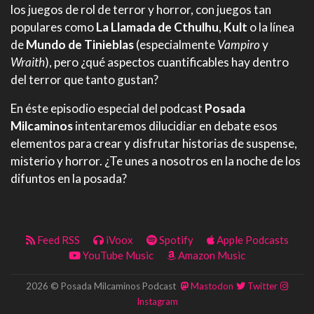
los juegos de rol de terror y horror, con juegos tan
populares como
La Llamada de Cthulhu
,
Kult
o la línea
de
Mundo de Tinieblas
(especialmente
Vampiro
y
Wraith
), pero ¿qué aspectos cuantificables hay dentro
del terror que tanto gustan?
En éste episodio especial del podcast
Posada
Milcaminos
intentaremos dilucidiar en debate esos
elementos para crear y disfrutar historias de suspense,
misterio y horror. ¿Te unes a nosotros en la noche de los
difuntos en la posada?
Feed RSS
iVoox
Spotify
Apple Podcasts
YouTube Music
Amazon Music
2026 © Posada Milcaminos Podcast
Mastodon
Twitter
Instagram