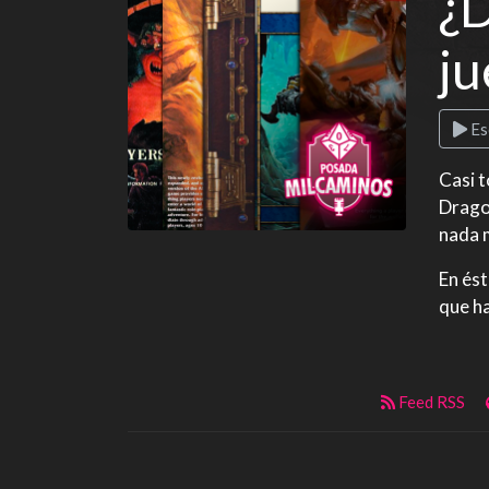
¿
ju
Es
Casi t
Dragon
nada 
En ést
que ha
Feed RSS