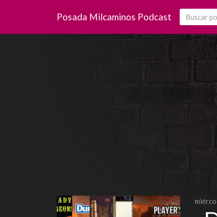
Posada Milcaminos Podcast
miérco