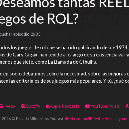
Deseamos tantas REE
egos de ROL?
cuchar episodio 2x05
odos los juegos de rol que se han ido publicando desde 197
s de Gary Gigax, han tenido a lo largo de su existencia vari
menos que siete, como La Llamada de Cthulhu.
e episodio debatimos sobre la necesidad, sobre las mejoras o
cen las editoriales de sus juegos más populares. Y tú, ¿qué o
iVoox
Spotify
Apple Podcasts
YouTube Music
2026 © Posada Milcaminos Podcast
Mastodon
Twitter
Instagram